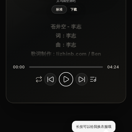
义乌隔壁酒吧
标准
下载
苍井空 - 李志
词：李志
曲：李志
歌词制作：lizhinb.com / Ben
欧米嘎
00:00
04:24
你可看见昨天黄昏屋顶的云
它多么像你 游移不定
青春啊
让我忘记这故事
那身体和昨天的梦
循环的你
问我幸福在哪里
长按可以给我换衣服哦