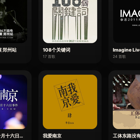
演 郑州站
108个关键词
Imagine Liv
17 首歌
24 首歌
十月十六日事件
我爱南京
工体东路没