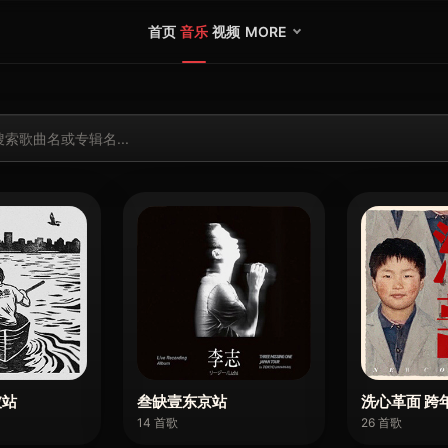
首页
音乐
视频
MORE
坡站
叁缺壹东京站
洗心革面 跨
14 首歌
26 首歌