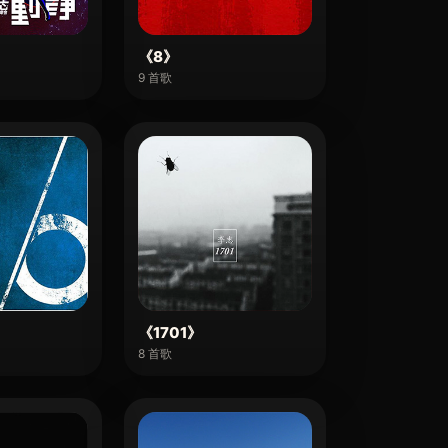
《8》
9 首歌
《1701》
8 首歌