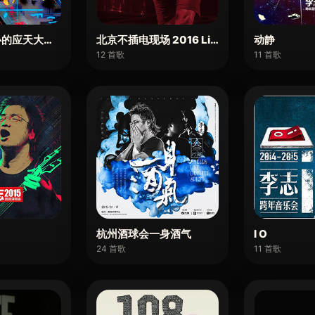
心的应天大街上
北京不插电现场 2016 Live
动静
12 首歌
11 首歌
杭州酒球会一身酒气
I O
24 首歌
11 首歌