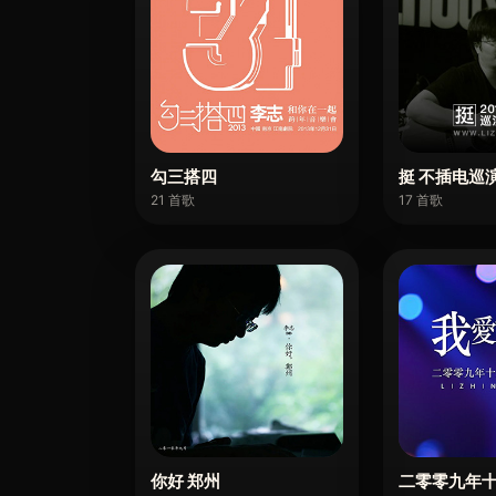
勾三搭四
挺 不插电巡
21 首歌
17 首歌
你好 郑州
二零零九年