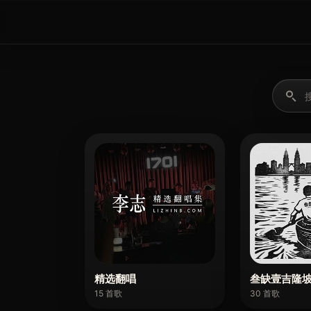
精选翻唱
叁缺壹吉隆
15 首歌
30 首歌