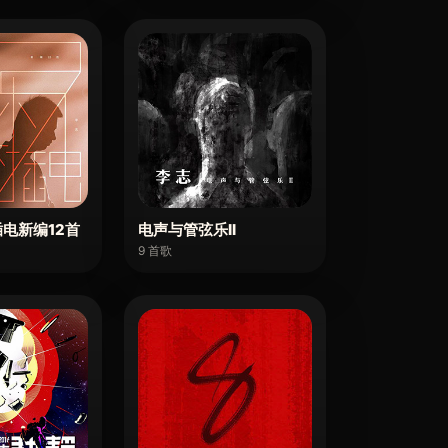
电新编12首
电声与管弦乐II
9 首歌