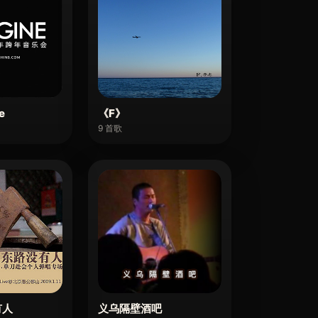
e
《F》
9 首歌
有人
义乌隔壁酒吧